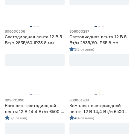
58
70
80
82
90
806000308
806000297
Светодиодная лента 12 В 5
Светодиодная лента 12 В 5
Тип светодиода
Вт/м 2835/60‑IP33 8 мм
Вт/м 2835/60‑IP65 8 мм
дневной 2 м Geniled
теплый 5 м Geniled
5
(2 отзыва)
SMD2835
59
SMD3535 СОВ
0
SMD5050
13
СОВ
0
Марка
Apeyron
0
809001990
809001988
Комплект светодиодной
Комплект светодиодной
Ещё 2
Geniled
60
ленты 12 В 14,4 Вт/м 6500 К
ленты 12 В 14,4 Вт/м 6500 К
IEK
0
IP65 5050 5 м ЭРА
IP20 5050 5 м ЭРА
5
(1 отзыв)
4
(4 отзыва)
Страна производства
Navigator
0
Smartbuy
5
Китай
72