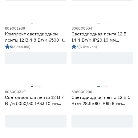
Гарантия
1 год
12
809001986
806000534
2 года
60
Комплект светодиодной
Светодиодная лента 12 В
3 года
0
ленты 12 В 4,8 Вт/м 6500 К
14,4 Вт/м IP20 10 мм
IP65 2835 5 м ЭРА
холодный свет 5 м
5
(3 отзыва)
5
(3 отзыва)
Smartbuy
806000349
806000296
Светодиодная лента 12 В 7
Светодиодная лента 12 В 5
Вт/м 5050/30‑IP33 10 мм
Вт/м 2835/60‑IP65 8 мм
мультиколор 2 м Geniled
теплый 2 м Geniled