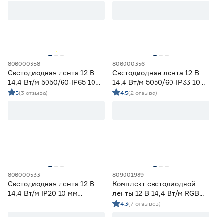
холодный 2 м Geniled
Цветовая температура (К)
2700 (теплый)
1
Ещё 4
2700-3000 (теплый)
14
3000 (теплый)
2
806000358
806000356
Степень защиты (IP)
3800-4200 (дневной)
14
Светодиодная лента 12 В
Светодиодная лента 12 В
4000 (нейтральный)
0
14,4 Вт/м 5050/60‑IP65 10
14,4 Вт/м 5050/60‑IP33 10
20
33
65
мм мультиколор 5 м Geniled
мм мультиколор 5 м Geniled
5
(3 отзыва)
4.5
(2 отзыва)
67
68
Длина (м)
1
1,2
2
806000533
809001989
Светодиодная лента 12 В
Комплект светодиодной
14,4 Вт/м IP20 10 мм
ленты 12 В 14,4 Вт/м RGB
3
5
мультиколор 5 м Smartbuy
IP20 5050 с пультом ДУ 5 м
4.3
(7 отзывов)
ЭРА