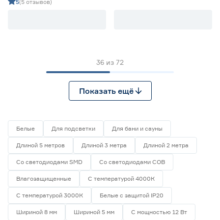
дневной 5 м Geniled
дневной 5 м Geniled
5
(5 отзывов)
36
из
72
Показать ещё
Белые
Для подсветки
Для бани и сауны
Длиной 5 метров
Длиной 3 метра
Длиной 2 метра
Со светодиодами SMD
Со светодиодами СОВ
Влагозащищенные
С температурой 4000К
С температурой 3000К
Белые с защитой IP20
Шириной 8 мм
Шириной 5 мм
С мощностью 12 Вт