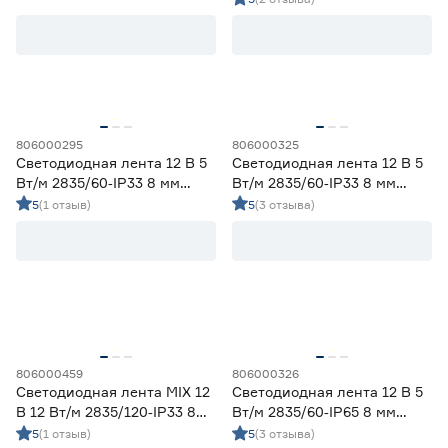
Ленты диодные для сухих помещений
47
Цена
от
до
806000295
806000325
Светодиодная лента 12 В 5
Светодиодная лента 12 В 5
Применение
Вт/м 2835/60‑IP33 8 мм
Вт/м 2835/60‑IP33 8 мм
теплый 5 м Geniled
холодный 5 м Geniled
5
(1 отзыв)
5
(3 отзыва)
Декоративная подсветка (до 990 лм/м)
40
Освещение дополнительное (1000-1490 лм/м)
11
Освещение основное (от 1500 лм/м)
21
Цвет свечения
2700-3000К - Теплый
17
3500-4100К - Нейтральный
14
806000459
806000326
5000-6500К - Холодный
20
Светодиодная лента MIX 12
Светодиодная лента 12 В 5
Регулируемый (белый)
2
В 12 Вт/м 2835/120‑IP33 8
Вт/м 2835/60‑IP65 8 мм
мм теплый/дневной/
холодный 2 м Geniled
5
(1 отзыв)
5
(3 отзыва)
Цветной
19