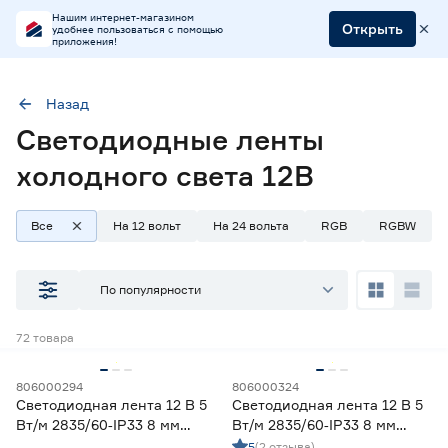
Нашим интернет-магазином
Открыть
удобнее пользоваться с помощью
приложения!
Назад
Светодиодные ленты
Напряжение (В)
12
холодного света 12В
Все
На 12 вольт
На 24 вольта
RGB
RGBW
Наличие в магазинах
Ростовское шоссе, 28/7
По популярности
ул. Селезнева, 4
ул. им. Данилы Волкореза, 2
72
товара
Тип
806000294
806000324
Светодиодная лента 12 В 5
Светодиодная лента 12 В 5
Ленты диодные для бани и сауны
0
Вт/м 2835/60‑IP33 8 мм
Вт/м 2835/60‑IP33 8 мм
Ленты диодные для влажных помещений
25
теплый 2 м Geniled
холодный 2 м Geniled
5
(2 отзыва)