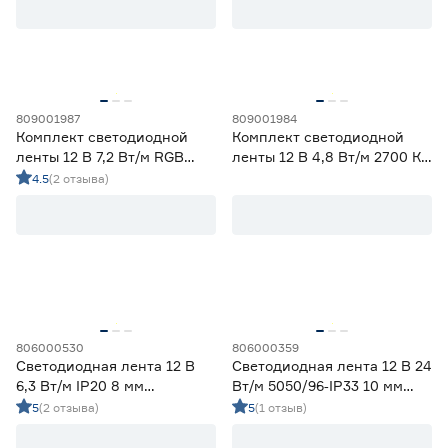
Ширина (мм)
5
6
8
Ещё 1
809001987
809001984
Комплект светодиодной
Комплект светодиодной
10
12
16
Напряжение (В)
ленты 12 В 7,2 Вт/м RGB
ленты 12 В 4,8 Вт/м 2700 К
IP65 5050 Wi‑fi Алиса 5 м
IP20 2835 5 м ЭРА
4.5
(2 отзыва)
5
12
24
ЭРА
230
Мощность (Вт/м)
806000530
806000359
8
12
14,4
Светодиодная лента 12 В
Светодиодная лента 12 В 24
Ещё 11
6,3 Вт/м IP20 8 мм
Вт/м 5050/96‑IP33 10 мм
холодный свет 5 м
мультиколор 5 м Geniled
5
(2 отзыва)
5
(1 отзыв)
5
7
9
Индекс цветопередачи (Ra)
Smartbuy