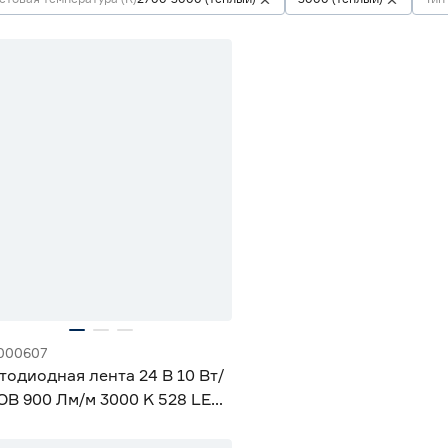
винка
000607
тодиодная лента 24 В 10 Вт/
OB 900 Лм/м 3000 K 528 LED/
P20 5 м Apeyron Free Cut