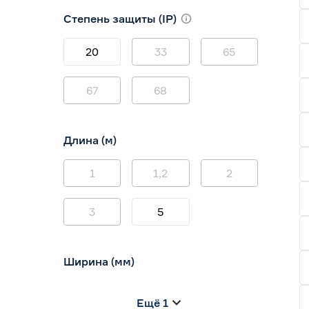
3000 (теплый)
1
Степень защиты (IP)
3800-4200 (дневной)
0
4000 (нейтральный)
3
20
33
65
67
68
Длина (м)
1
1,2
2
3
5
Ширина (мм)
5
6
8
Ещё 1