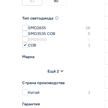
82
90
Тип светодиода
SMD2835
28
SMD3535 СОВ
5
SMD5050
0
СОВ
1
Марка
Apeyron
1
Ещё 2
Geniled
0
IEK
0
Страна производства
Navigator
0
Smartbuy
0
Китай
1
Гарантия