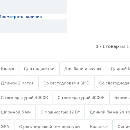
Посмотреть наличие
1 - 1
товар
из
1
Белые
Для подсветки
Для бани и сауны
Длиной 5
Длиной 2 метра
Со светодиодами SMD
Со светодиод
С температурой 4000К
С температурой 3000К
Белые 
Шириной 5 мм
С мощностью 12 Вт
Длиной 5м на 24 в
ЭРА
С регулировкой температуры
Красные
Сини