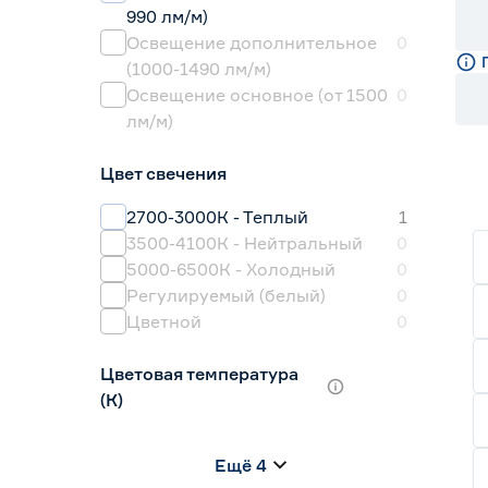
990 лм/м)
Освещение дополнительное
0
(1000-1490 лм/м)
Освещение основное (от 1500
0
лм/м)
Цвет свечения
2700-3000К - Теплый
1
3500-4100К - Нейтральный
0
5000-6500К - Холодный
0
Регулируемый (белый)
0
Цветной
0
Цветовая температура
(К)
2700 (теплый)
0
Ещё 4
2700-3000 (теплый)
0