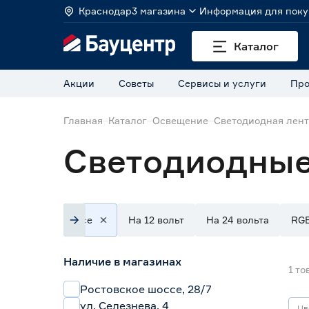
Краснодар
3 магазина
Информация для поку
Каталог
Акции
Советы
Сервисы и услуги
Про
Главная
Каталог
Освещение
Светодиодная лен
Светодиодные
Все
На 12 вольт
На 24 вольта
RG
Наличие в магазинах
1
то
Ростовское шоссе, 28/7
ул. Селезнева, 4
Цв