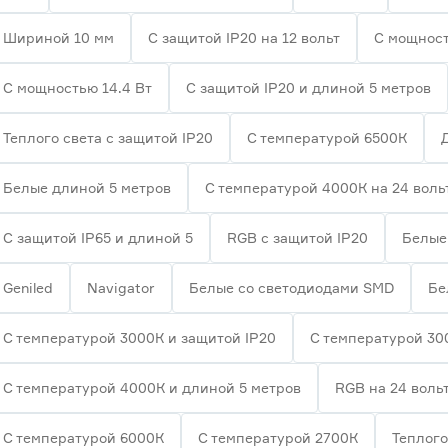
Шириной 10 мм
С защитой IP20 на 12 вольт
С мощност
С мощностью 14.4 Вт
С защитой IP20 и длиной 5 метров
Теплого света с защитой IP20
С температурой 6500К
Белые длиной 5 метров
С температурой 4000К на 24 воль
С защитой IP65 и длиной 5
RGB с защитой IP20
Белые 
Geniled
Navigator
Белые со светодиодами SMD
Бе
С температурой 3000К и защитой IP20
С температурой 30
С температурой 4000К и длиной 5 метров
RGB на 24 воль
С температурой 6000К
С температурой 2700К
Теплого