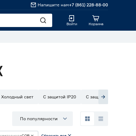
Напишите нам
+7 (861) 228-88-00
Войти
Корзина
К
Холодный свет
С защитой IP20
С защитой IP33
С з
По популярности
 светодиода
СОВ
Сбросить все