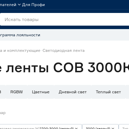
пателей
Для Профи
грамма лояльности
та и комплектующие
Светодиодная лента
 ленты СОВ 3000
B
RGBW
Цветные
Дневной свет
Теплый свет
вар
етовая температура (К)
2700-3000 (теплый)
3000 (теплый)
Тип