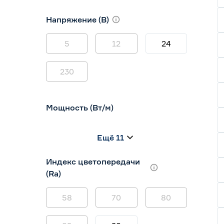
10
12
16
Напряжение (В)
5
12
24
230
Мощность (Вт/м)
8
12
14,4
Ещё 11
5
7
9
Индекс цветопередачи
(Ra)
58
70
80