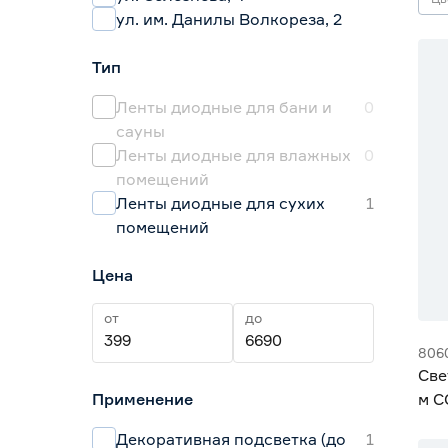
ул. им. Данилы Волкореза, 2
Но
Тип
Ленты диодные для бани и
0
сауны
Ленты диодные для влажных
0
помещений
Ленты диодные для сухих
1
помещений
Цена
от
до
806
Све
Применение
м C
м I
Декоративная подсветка (до
1