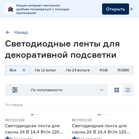
Нашим интернет-магазином
Открыть
удобнее пользоваться с помощью
приложения!
Назад
Светодиодные ленты для
Применение
Декоративная подсветка (до 990 лм/м)
декоративной подсветки
Все
На 12 вольт
На 24 вольта
RGB
RGBW
Наличие в магазинах
Ростовское шоссе, 28/7
По популярности
ул. Селезнева, 4
ул. им. Данилы Волкореза, 2
74
товара
Тип
807001119
807001118
Светодиодная лента для
Светодиодная лента для
Ленты диодные для бани и сауны
9
сауны 24 В 14,4 Вт/м 120
сауны 24 В 14,4 Вт/м 120
Ленты диодные для влажных помещений
14
LED/м IP68 5 м холодный
LED/м IP68 5 м
5
(24 отзыва)
5
(15 отзывов)