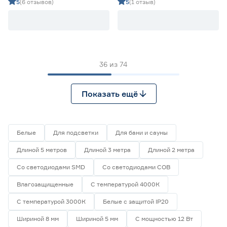
дневной 5 м Geniled
мультиколор 5 м Geniled
5
(6 отзывов)
5
(1 отзыв)
36
из
74
Показать ещё
Белые
Для подсветки
Для бани и сауны
Длиной 5 метров
Длиной 3 метра
Длиной 2 метра
Со светодиодами SMD
Со светодиодами СОВ
Влагозащищенные
С температурой 4000К
С температурой 3000К
Белые с защитой IP20
Шириной 8 мм
Шириной 5 мм
С мощностью 12 Вт