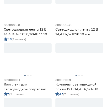
58
70
80
82
90
806000356
806000533
Светодиодная лента 12 В
Светодиодная лента 12 В
Тип светодиода
14,4 Вт/м 5050/60‑IP33 10
14,4 Вт/м IP20 10 мм
мм мультиколор 5 м Geniled
мультиколор 5 м Smartbuy
4.5
(2 отзыва)
SMD2835
38
SMD3535 СОВ
16
SMD5050
13
СОВ
4
Марка
Apeyron
8
809000001
809001989
Комплект для
Комплект светодиодной
Ещё 2
Geniled
47
светодиодной подсветки
ленты 12 В 14,4 Вт/м RGB
IEK
1
4,8 Вт LED 1,2 м c датчиком
IP20 5050 с пультом ДУ 5 м
5
(2 отзыва)
4.3
(7 отзывов)
Страна производства
Navigator
3
движения IEK
ЭРА
Smartbuy
6
Китай
74