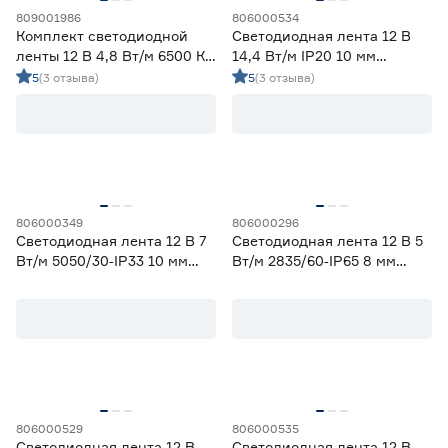
809001986
806000534
Комплект светодиодной
Светодиодная лента 12 В
ленты 12 В 4,8 Вт/м 6500 К
14,4 Вт/м IP20 10 мм
IP65 2835 5 м ЭРА
холодный свет 5 м
5
(3 отзыва)
5
(3 отзыва)
Smartbuy
806000349
806000296
Светодиодная лента 12 В 7
Светодиодная лента 12 В 5
Вт/м 5050/30‑IP33 10 мм
Вт/м 2835/60‑IP65 8 мм
мультиколор 2 м Geniled
теплый 2 м Geniled
806000529
806000535
Светодиодная лента 12 В
Светодиодная лента 12 В