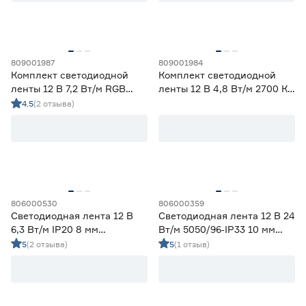
Гарантия
1 год
19
809001987
809001984
2 года
35
Комплект светодиодной
Комплект светодиодной
3 года
17
ленты 12 В 7,2 Вт/м RGB
ленты 12 В 4,8 Вт/м 2700 К
IP65 5050 Wi‑fi Алиса 5 м
IP20 2835 5 м ЭРА
4.5
(2 отзыва)
ЭРА
806000530
806000359
Светодиодная лента 12 В
Светодиодная лента 12 В 24
6,3 Вт/м IP20 8 мм
Вт/м 5050/96‑IP33 10 мм
холодный свет 5 м
мультиколор 5 м Geniled
5
(2 отзыва)
5
(1 отзыв)
Smartbuy