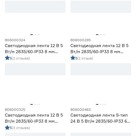
свет Apeyron
Цветовая температура (К)
2700 (теплый)
1
Ещё 4
2700-3000 (теплый)
8
3000 (теплый)
6
806000324
806000295
Степень защиты (IP)
3800-4200 (дневной)
9
Светодиодная лента 12 В 5
Светодиодная лента 12 В 5
4000 (нейтральный)
3
Вт/м 2835/60‑IP33 8 мм
Вт/м 2835/60‑IP33 8 мм
20
33
65
холодный 2 м Geniled
теплый 5 м Geniled
5
(2 отзыва)
5
(1 отзыв)
67
68
Длина (м)
1
1,2
2
806000325
806000463
Светодиодная лента 12 В 5
Светодиодная лента S‑тип
Вт/м 2835/60‑IP33 8 мм
24 В 5 Вт/м 2835/60‑IP33 6
3
5
холодный 5 м Geniled
мм дневной 5 м Geniled
5
(3 отзыва)