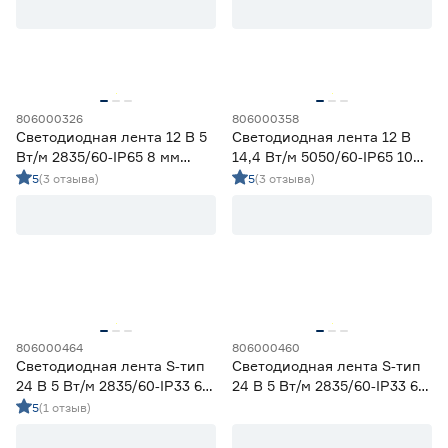
Ширина (мм)
5
6
8
Ещё 1
806000326
806000358
Светодиодная лента 12 В 5
Светодиодная лента 12 В
10
12
16
Напряжение (В)
Вт/м 2835/60‑IP65 8 мм
14,4 Вт/м 5050/60‑IP65 10
холодный 2 м Geniled
мм мультиколор 5 м Geniled
5
(3 отзыва)
5
(3 отзыва)
5
12
24
230
Мощность (Вт/м)
806000464
806000460
8
12
14,4
Светодиодная лента S‑тип
Светодиодная лента S‑тип
Ещё 11
24 В 5 Вт/м 2835/60‑IP33 6
24 В 5 Вт/м 2835/60‑IP33 6
мм холодный 5 м Geniled
мм теплый 5 м Geniled
5
(1 отзыв)
5
7
9
Индекс цветопередачи (Ra)