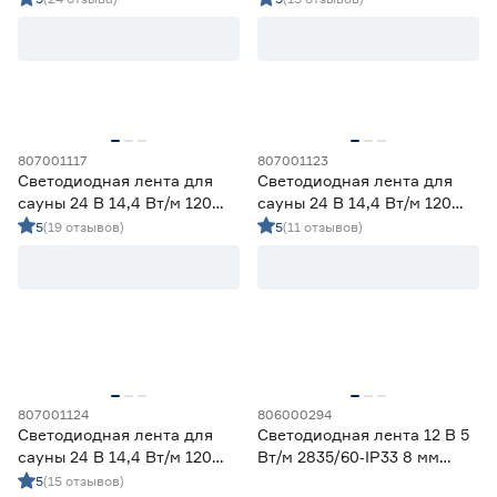
Ленты диодные для сухих помещений
51
свет Apeyron
нейтральный свет Apeyron
Цена
от
до
807001117
807001123
Светодиодная лента для
Светодиодная лента для
Применение
сауны 24 В 14,4 Вт/м 120
сауны 24 В 14,4 Вт/м 120
LED/м IP68 5 м теплый свет
LED/м IP68 5 м синий свет
5
(19 отзывов)
5
(11 отзывов)
Декоративная подсветка (до 990 лм/м)
74
Apeyron
Apeyron
Освещение дополнительное (1000-1490 лм/м)
27
Освещение основное (от 1500 лм/м)
34
Цвет свечения
2700-3000К - Теплый
15
3500-4100К - Нейтральный
12
807001124
806000294
5000-6500К - Холодный
16
Светодиодная лента для
Светодиодная лента 12 В 5
Регулируемый (белый)
0
сауны 24 В 14,4 Вт/м 120
Вт/м 2835/60‑IP33 8 мм
LED/м IP68 5 м зеленый
теплый 2 м Geniled
5
(15 отзывов)
Цветной
31