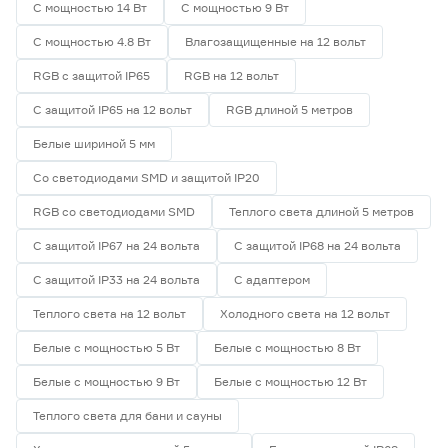
С мощностью 14 Вт
С мощностью 9 Вт
Гарантия
С мощностью 4.8 Вт
Влагозащищенные на 12 вольт
1 год
0
RGB с защитой IP65
RGB на 12 вольт
2 года
8
С защитой IP65 на 12 вольт
RGB длиной 5 метров
3 года
0
Белые шириной 5 мм
Со светодиодами SMD и защитой IP20
RGB со светодиодами SMD
Теплого света длиной 5 метров
С защитой IP67 на 24 вольта
С защитой IP68 на 24 вольта
С защитой IP33 на 24 вольта
С адаптером
Теплого света на 12 вольт
Холодного света на 12 вольт
Белые с мощностью 5 Вт
Белые с мощностью 8 Вт
Белые с мощностью 9 Вт
Белые с мощностью 12 Вт
Теплого света для бани и сауны