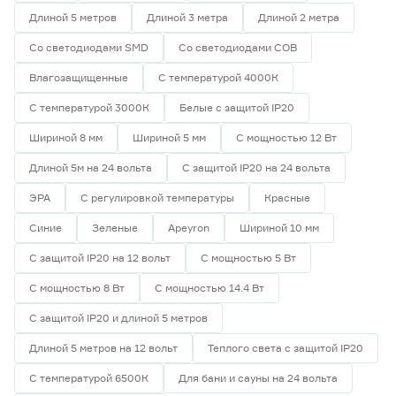
Длиной 5 метров
Длиной 3 метра
Длиной 2 метра
Ширина (мм)
Со светодиодами SMD
Со светодиодами СОВ
5
6
8
Влагозащищенные
С температурой 4000К
Ещё 1
С температурой 3000К
Белые с защитой IP20
10
12
16
Напряжение (В)
Шириной 8 мм
Шириной 5 мм
С мощностью 12 Вт
5
12
24
Длиной 5м на 24 вольта
С защитой IP20 на 24 вольта
ЭРА
С регулировкой температуры
Красные
230
Синие
Зеленые
Apeyron
Шириной 10 мм
С защитой IP20 на 12 вольт
С мощностью 5 Вт
Мощность (Вт/м)
С мощностью 8 Вт
С мощностью 14.4 Вт
8
12
14,4
С защитой IP20 и длиной 5 метров
Ещё 11
Длиной 5 метров на 12 вольт
Теплого света с защитой IP20
5
7
9
Индекс цветопередачи (Ra)
С температурой 6500К
Для бани и сауны на 24 вольта