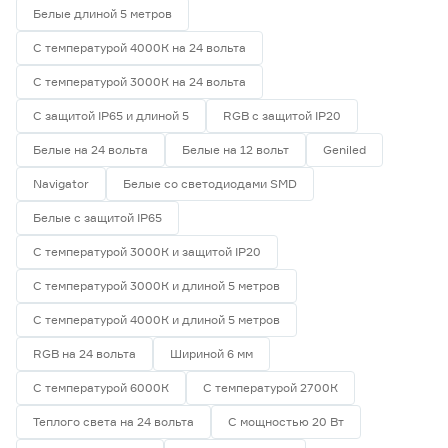
58
70
80
Белые длиной 5 метров
С температурой 4000К на 24 вольта
82
90
С температурой 3000К на 24 вольта
С защитой IP65 и длиной 5
RGB с защитой IP20
Тип светодиода
Белые на 24 вольта
Белые на 12 вольт
Geniled
SMD2835
6
Navigator
Белые со светодиодами SMD
SMD3535 СОВ
0
Белые с защитой IP65
SMD5050
2
СОВ
0
С температурой 3000К и защитой IP20
С температурой 3000К и длиной 5 метров
Марка
С температурой 4000К и длиной 5 метров
Apeyron
0
Ещё 2
RGB на 24 вольта
Шириной 6 мм
Geniled
8
IEK
0
С температурой 6000К
С температурой 2700К
Страна производства
Navigator
0
Теплого света на 24 вольта
С мощностью 20 Вт
Smartbuy
0
Китай
8