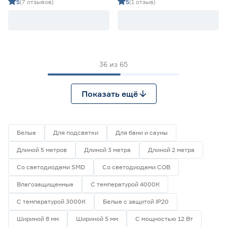
холодный 5 м Geniled
красный 2 м Geniled
5
(7 отзывов)
5
(1 отзыв)
36
из
65
Показать ещё
Белые
Для подсветки
Для бани и сауны
Длиной 5 метров
Длиной 3 метра
Длиной 2 метра
Со светодиодами SMD
Со светодиодами СОВ
Влагозащищенные
С температурой 4000К
С температурой 3000К
Белые с защитой IP20
Шириной 8 мм
Шириной 5 мм
С мощностью 12 Вт