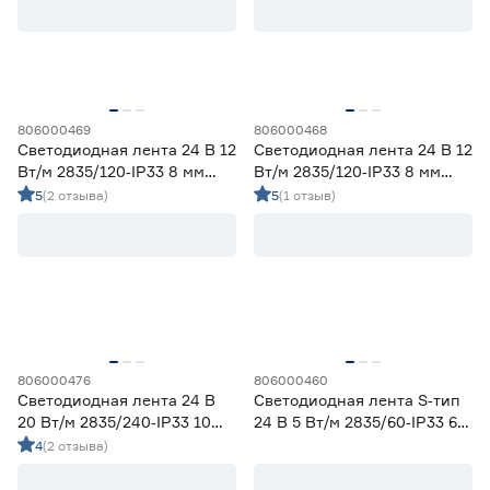
Ширина (мм)
5
6
8
Ещё 1
806000469
806000468
Светодиодная лента 24 В 12
Светодиодная лента 24 В 12
10
12
16
Напряжение (В)
Вт/м 2835/120‑IP33 8 мм
Вт/м 2835/120‑IP33 8 мм
дневной 5 м Geniled
теплый 5 м Geniled
5
(2 отзыва)
5
(1 отзыв)
5
12
24
230
Мощность (Вт/м)
806000476
806000460
8
12
14,4
Светодиодная лента 24 В
Светодиодная лента S‑тип
Ещё 11
20 Вт/м 2835/240‑IP33 10
24 В 5 Вт/м 2835/60‑IP33 6
мм теплый 5 м Geniled
мм теплый 5 м Geniled
4
(2 отзыва)
5
7
9
Индекс цветопередачи (Ra)