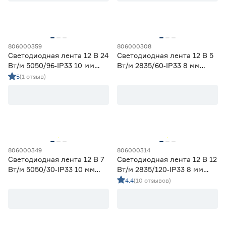
Гарантия
1 год
0
806000359
806000308
2 года
40
Светодиодная лента 12 В 24
Светодиодная лента 12 В 5
3 года
25
Вт/м 5050/96‑IP33 10 мм
Вт/м 2835/60‑IP33 8 мм
мультиколор 5 м Geniled
дневной 2 м Geniled
5
(1 отзыв)
806000349
806000314
Светодиодная лента 12 В 7
Светодиодная лента 12 В 12
Вт/м 5050/30‑IP33 10 мм
Вт/м 2835/120‑IP33 8 мм
мультиколор 2 м Geniled
дневной 5 м Geniled
4.4
(10 отзывов)