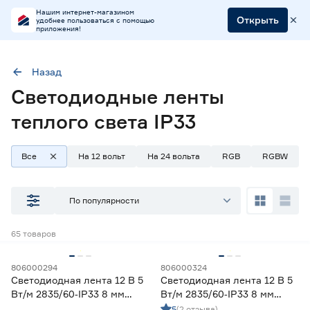
Нашим интернет-магазином
Открыть
удобнее пользоваться с помощью
приложения!
Назад
Светодиодные ленты
Степень защиты (IP)
33
теплого света IP33
Все
На 12 вольт
На 24 вольта
RGB
RGBW
Наличие в магазинах
Ростовское шоссе, 28/7
По популярности
ул. Селезнева, 4
ул. им. Данилы Волкореза, 2
65
товаров
Тип
806000294
806000324
Светодиодная лента 12 В 5
Светодиодная лента 12 В 5
Ленты диодные для бани и сауны
0
Вт/м 2835/60‑IP33 8 мм
Вт/м 2835/60‑IP33 8 мм
Ленты диодные для влажных помещений
1
теплый 2 м Geniled
холодный 2 м Geniled
5
(2 отзыва)