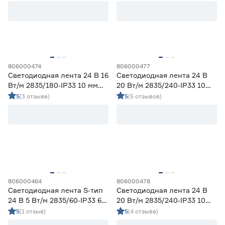
холодный 2 м Geniled
Цветовая температура (К)
2700 (теплый)
0
Ещё 4
2700-3000 (теплый)
16
3000 (теплый)
0
806000474
806000477
Степень защиты (IP)
3800-4200 (дневной)
16
Светодиодная лента 24 В 16
Светодиодная лента 24 В
4000 (нейтральный)
0
Вт/м 2835/180‑IP33 10 мм
20 Вт/м 2835/240‑IP33 10
20
33
65
дневной 5 м Geniled
мм дневной 5 м Geniled
5
(3 отзыва)
5
(5 отзывов)
67
68
Длина (м)
1
1,2
2
806000464
806000478
Светодиодная лента S‑тип
Светодиодная лента 24 В
24 В 5 Вт/м 2835/60‑IP33 6
20 Вт/м 2835/240‑IP33 10
3
5
мм холодный 5 м Geniled
мм холодный 5 м Geniled
5
(1 отзыв)
5
(4 отзыва)