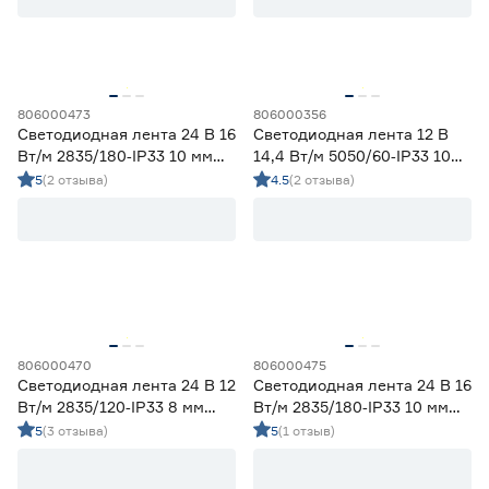
58
70
80
82
90
806000473
806000356
Светодиодная лента 24 В 16
Светодиодная лента 12 В
Тип светодиода
Вт/м 2835/180‑IP33 10 мм
14,4 Вт/м 5050/60‑IP33 10
теплый 5 м Geniled
мм мультиколор 5 м Geniled
5
(2 отзыва)
4.5
(2 отзыва)
SMD2835
53
SMD3535 СОВ
7
SMD5050
5
СОВ
0
Марка
Apeyron
0
806000470
806000475
Светодиодная лента 24 В 12
Светодиодная лента 24 В 16
Ещё 2
Geniled
65
Вт/м 2835/120‑IP33 8 мм
Вт/м 2835/180‑IP33 10 мм
IEK
0
холодный 5 м Geniled
холодный 5 м Geniled
5
(3 отзыва)
5
(1 отзыв)
Страна производства
Navigator
0
Smartbuy
0
Китай
65