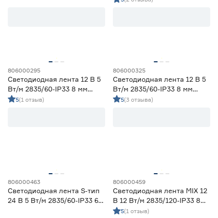
Ленты диодные для сухих помещений
64
Цена
от
до
806000295
806000325
Светодиодная лента 12 В 5
Светодиодная лента 12 В 5
Применение
Вт/м 2835/60‑IP33 8 мм
Вт/м 2835/60‑IP33 8 мм
теплый 5 м Geniled
холодный 5 м Geniled
5
(1 отзыв)
5
(3 отзыва)
Декоративная подсветка (до 990 лм/м)
24
Освещение дополнительное (1000-1490 лм/м)
19
Освещение основное (от 1500 лм/м)
22
Цвет свечения
2700-3000К - Теплый
16
3500-4100К - Нейтральный
16
806000463
806000459
5000-6500К - Холодный
15
Светодиодная лента S‑тип
Светодиодная лента MIX 12
Регулируемый (белый)
3
24 В 5 Вт/м 2835/60‑IP33 6
В 12 Вт/м 2835/120‑IP33 8
мм дневной 5 м Geniled
мм теплый/дневной/
5
(1 отзыв)
Цветной
15