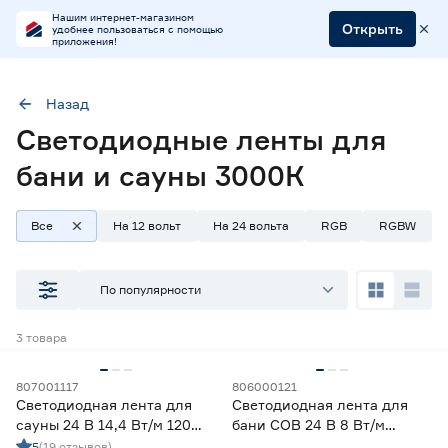
Нашим интернет-магазином
Открыть
удобнее пользоваться с помощью
приложения!
Назад
Светодиодные ленты для
Тип
Ленты диодные для бани и сауны
бани и сауны 3000К
Цветовая температура (К)
2700-3000 (теплый)
3000 (теплый)
Все
На 12 вольт
На 24 вольта
RGB
RGBW
По популярности
Наличие в магазинах
Ростовское шоссе, 28/7
3
товара
ул. Селезнева, 4
ул. им. Данилы Волкореза, 2
807001117
806000121
Светодиодная лента для
Светодиодная лента для
сауны 24 В 14,4 Вт/м 120
бани COB 24 В 8 Вт/м
Тип
LED/м IP68 5 м теплый свет
3535/280‑IP67 10 мм теплый
5
(19 отзывов)