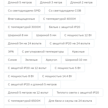
Длиной 5 метров
Длиной 3 метра
Длиной 2 метра
Регулируемый (белый)
0
Цветной
0
Со светодиодами SMD
Со светодиодами СОВ
Влагозащищенные
С температурой 4000К
Цветовая температура (К)
С температурой 3000К
Белые с защитой IP20
2700 (теплый)
0
Ещё 4
2700-3000 (теплый)
2
Шириной 8 мм
Шириной 5 мм
С мощностью 12 Вт
3000 (теплый)
1
Длиной 5м на 24 вольта
С защитой IP20 на 24 вольта
Степень защиты (IP)
3800-4200 (дневной)
2
ЭРА
С регулировкой температуры
Красные
4000 (нейтральный)
1
20
33
65
Синие
Зеленые
Apeyron
Шириной 10 мм
С защитой IP20 на 12 вольт
С мощностью 5 Вт
67
68
С мощностью 8 Вт
С мощностью 14.4 Вт
С защитой IP20 и длиной 5 метров
Длина (м)
Длиной 5 метров на 12 вольт
Теплого света с защитой IP20
1
1,2
2
С температурой 6500К
Для бани и сауны на 24 вольта