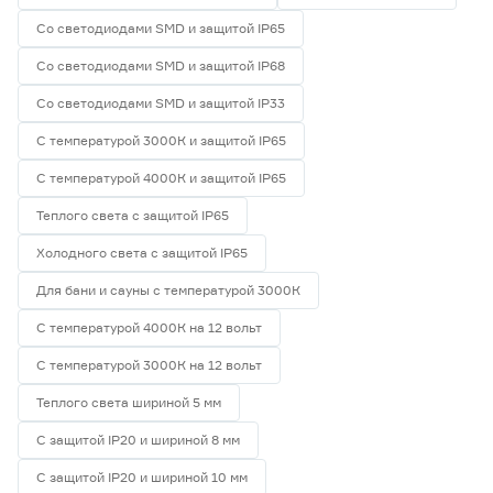
Navigator
0
Со светодиодами SMD и защитой IP65
Smartbuy
0
Китай
3
Со светодиодами SMD и защитой IP68
Гарантия
Со светодиодами SMD и защитой IP33
1 год
0
С температурой 3000К и защитой IP65
2 года
1
С температурой 4000К и защитой IP65
3 года
2
Теплого света с защитой IP65
Холодного света с защитой IP65
Для бани и сауны с температурой 3000К
С температурой 4000К на 12 вольт
С температурой 3000К на 12 вольт
Теплого света шириной 5 мм
С защитой IP20 и шириной 8 мм
С защитой IP20 и шириной 10 мм