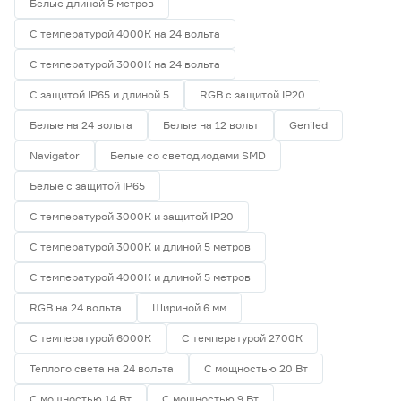
Белые длиной 5 метров
3
5
С температурой 4000К на 24 вольта
С температурой 3000К на 24 вольта
Ширина (мм)
С защитой IP65 и длиной 5
RGB с защитой IP20
5
6
8
Белые на 24 вольта
Белые на 12 вольт
Geniled
Ещё 1
Navigator
Белые со светодиодами SMD
10
12
16
Напряжение (В)
Белые с защитой IP65
5
12
24
С температурой 3000К и защитой IP20
С температурой 3000К и длиной 5 метров
230
С температурой 4000К и длиной 5 метров
RGB на 24 вольта
Шириной 6 мм
Мощность (Вт/м)
С температурой 6000К
С температурой 2700К
8
12
14,4
Теплого света на 24 вольта
С мощностью 20 Вт
Ещё 11
С мощностью 14 Вт
С мощностью 9 Вт