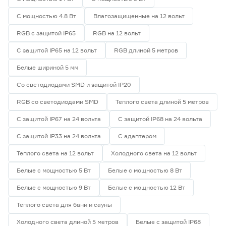
5
7
9
Индекс цветопередачи (Ra)
С мощностью 4.8 Вт
Влагозащищенные на 12 вольт
58
70
80
RGB с защитой IP65
RGB на 12 вольт
С защитой IP65 на 12 вольт
RGB длиной 5 метров
82
90
Белые шириной 5 мм
Со светодиодами SMD и защитой IP20
Тип светодиода
RGB со светодиодами SMD
Теплого света длиной 5 метров
SMD2835
1
С защитой IP67 на 24 вольта
С защитой IP68 на 24 вольта
SMD3535 СОВ
2
С защитой IP33 на 24 вольта
С адаптером
SMD5050
0
СОВ
0
Теплого света на 12 вольт
Холодного света на 12 вольт
Белые с мощностью 5 Вт
Белые с мощностью 8 Вт
Марка
Белые с мощностью 9 Вт
Белые с мощностью 12 Вт
Apeyron
1
Ещё 2
Geniled
2
Теплого света для бани и сауны
IEK
0
Холодного света длиной 5 метров
Белые с защитой IP68
Страна производства