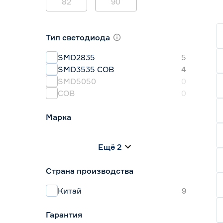
82
90
Тип светодиода
SMD2835
5
SMD3535 СОВ
4
SMD5050
0
СОВ
0
Марка
Apeyron
5
Ещё 2
Geniled
4
IEK
0
Страна производства
Navigator
0
Smartbuy
0
Китай
9
Гарантия