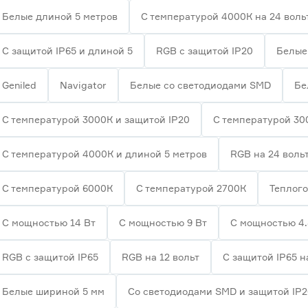
Белые длиной 5 метров
С температурой 4000К на 24 воль
С защитой IP65 и длиной 5
RGB с защитой IP20
Белые 
Geniled
Navigator
Белые со светодиодами SMD
Бе
С температурой 3000К и защитой IP20
С температурой 30
С температурой 4000К и длиной 5 метров
RGB на 24 воль
С температурой 6000К
С температурой 2700К
Теплого
С мощностью 14 Вт
С мощностью 9 Вт
С мощностью 4.
RGB с защитой IP65
RGB на 12 вольт
С защитой IP65 н
Белые шириной 5 мм
Со светодиодами SMD и защитой IP