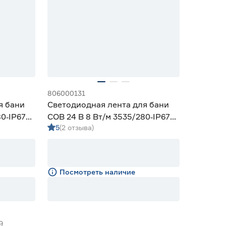
806000131
я бани
Светодиодная лента для бани
80‑IP67
COB 24 В 8 Вт/м 3535/280‑IP67
5
(2 отзыва)
ed
10 мм теплый 5 м Geniled
Посмотреть наличие
9