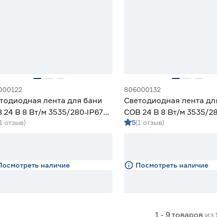
000122
806000132
тодиодная лента для бани
Светодиодная лента дл
 24 В 8 Вт/м 3535/280‑IP67
COB 24 В 8 Вт/м 3535/2
(1 отзыв)
5
(1 отзыв)
мм дневной 3 м Geniled
10 мм дневной 5 м Genil
Посмотреть наличие
Посмотреть наличие
1 - 9
товаров
из