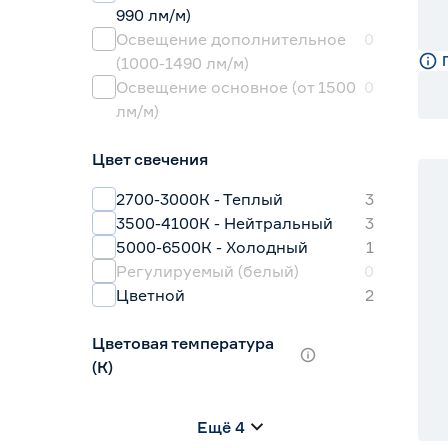
990 лм/м)
Освещение дополнительное
0
(1000-1490 лм/м)
Освещение основное (от 1500
0
лм/м)
Цвет свечения
2700-3000К - Теплый
3
3500-4100К - Нейтральный
3
5000-6500К - Холодный
1
Регулируемый (белый)
0
Цветной
2
Цветовая температура
(К)
2700 (теплый)
0
Ещё 4
2700-3000 (теплый)
2