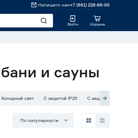
Напишите нам
+7 (861) 228-88-00
Войти
Корзина
бани и сауны
Холодный свет
С защитой IP20
С защитой IP33
С з
По популярности