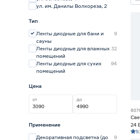
ул. им. Данилы Волкореза, 2
Тип
Ленты диодные для бани и
9
сауны
Ленты диодные для влажных
32
помещений
Ленты диодные для сухих
94
помещений
Цена
от
до
807
Све
Применение
24 
5
м х
Декоративная подсветка (до
9