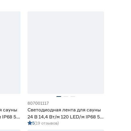
807001117
я сауны
Светодиодная лента для сауны
 IP68 5
24 В 14,4 Вт/м 120 LED/м IP68 5
5
(19 отзывов)
eyron
м теплый свет Apeyron