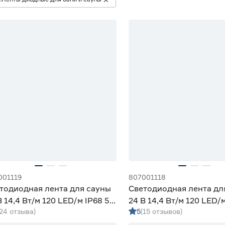
001119
807001118
тодиодная лента для сауны
Светодиодная лента дл
В 14,4 Вт/м 120 LED/м IP68 5
24 В 14,4 Вт/м 120 LED/м
(24 отзыва)
5
(15 отзывов)
олодный свет Apeyron
м нейтральный свет Ap