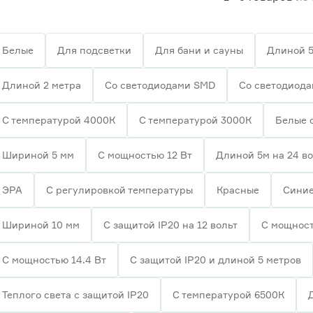
Белые
Для подсветки
Для бани и сауны
Длиной 5
Длиной 2 метра
Со светодиодами SMD
Со светодиод
С температурой 4000К
С температурой 3000К
Белые 
Шириной 5 мм
С мощностью 12 Вт
Длиной 5м на 24 в
ЭРА
С регулировкой температуры
Красные
Сини
Шириной 10 мм
С защитой IP20 на 12 вольт
С мощност
С мощностью 14.4 Вт
С защитой IP20 и длиной 5 метров
Теплого света с защитой IP20
С температурой 6500К