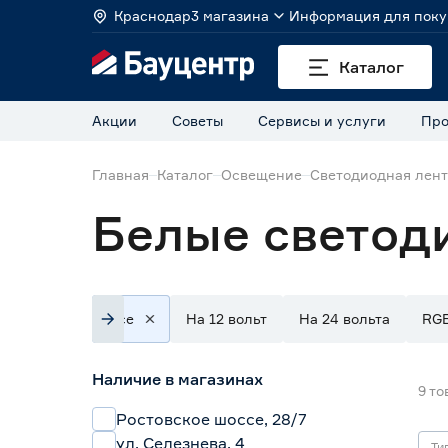
Краснодар
3 магазина
Информация для поку
Каталог
Акции
Советы
Сервисы и услуги
Про
Главная
Каталог
Освещение
Светодиодная лен
Белые светод
Все
На 12 вольт
На 24 вольта
RG
Наличие в магазинах
9
то
Ростовское шоссе, 28/7
ул. Селезнева, 4
Ти