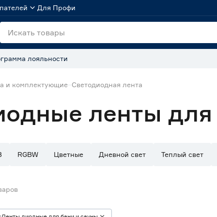
пателей
Для Профи
грамма лояльности
та и комплектующие
Светодиодная лента
иодные ленты для 
B
RGBW
Цветные
Дневной свет
Теплый свет
варов
п
Ленты диодные для бани и сауны