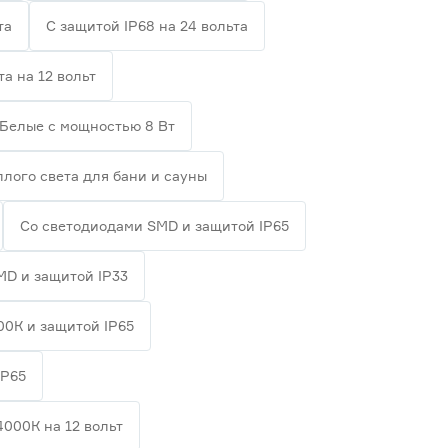
та
С защитой IP68 на 24 вольта
та на 12 вольт
Белые с мощностью 8 Вт
плого света для бани и сауны
Со светодиодами SMD и защитой IP65
MD и защитой IP33
00К и защитой IP65
IP65
4000К на 12 вольт