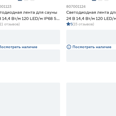
001123
807001124
тодиодная лента для сауны
Светодиодная лента дл
В 14,4 Вт/м 120 LED/м IP68 5
24 В 14,4 Вт/м 120 LED/м
(11 отзывов)
5
(15 отзывов)
иний свет Apeyron
м зеленый свет Apeyron
Посмотреть наличие
Посмотреть наличие