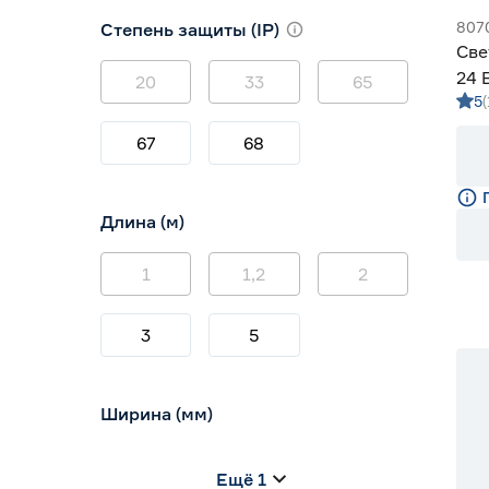
3000 (теплый)
1
807
Степень защиты (IP)
3800-4200 (дневной)
2
Све
4000 (нейтральный)
1
24 
20
33
65
5
м с
67
68
Длина (м)
1
1,2
2
3
5
Ширина (мм)
5
6
8
Ещё 1