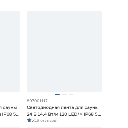
807001117
я сауны
Светодиодная лента для сауны
 IP68 5
24 В 14,4 Вт/м 120 LED/м IP68 5
5
(19 отзывов)
eyron
м теплый свет Apeyron