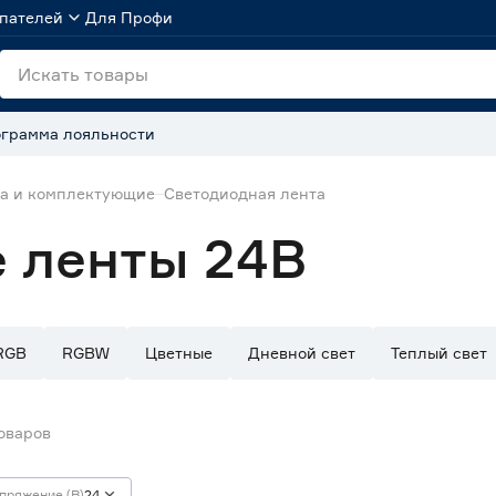
пателей
Для Профи
грамма лояльности
та и комплектующие
Светодиодная лента
 ленты 24В
RGB
RGBW
Цветные
Дневной свет
Теплый свет
оваров
пряжение (В)
24