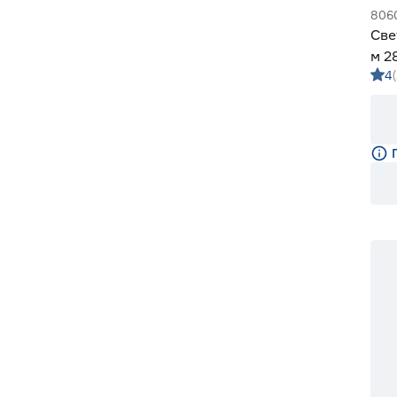
806
Све
м 2
4
м G