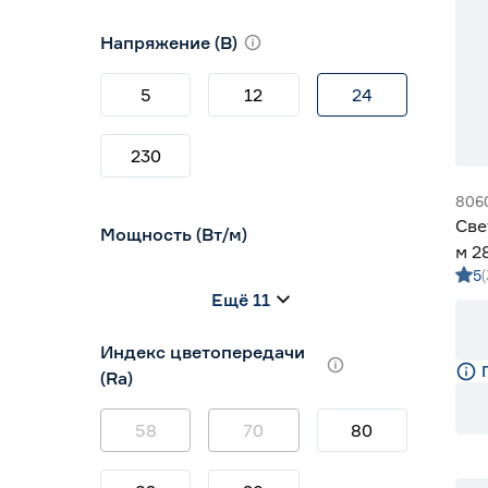
10
12
16
Напряжение (В)
5
12
24
230
806
Све
Мощность (Вт/м)
м 2
5
м G
8
12
14,4
Ещё 11
5
7
9
Индекс цветопередачи
(Ra)
58
70
80