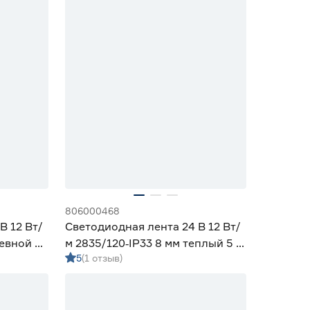
806000468
В 12 Вт/
Светодиодная лента 24 В 12 Вт/
невной 5
м 2835/120‑IP33 8 мм теплый 5 м
5
(1 отзыв)
Geniled