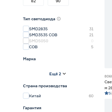
82
90
Тип светодиода
SMD2835
31
SMD3535 СОВ
21
SMD5050
0
СОВ
5
Марка
Apeyron
8
Ещё 2
Geniled
47
806
IEK
0
Све
Страна производства
Navigator
3
м 2
Smartbuy
2
5
5 м
Китай
60
Гарантия