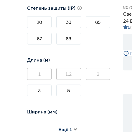
3000 (теплый)
2
807
Степень защиты (IP)
3800-4200 (дневной)
14
Све
4000 (нейтральный)
4
24 
20
33
65
5
м с
67
68
Длина (м)
1
1,2
2
3
5
Ширина (мм)
5
6
8
Ещё 1