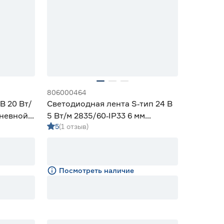
806000464
В 20 Вт/
Светодиодная лента S‑тип 24 В
дневной 5
5 Вт/м 2835/60‑IP33 6 мм
5
(1 отзыв)
холодный 5 м Geniled
Посмотреть наличие