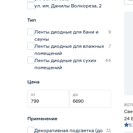
ул. им. Данилы Волкореза, 2
Тип
Ленты диодные для бани и
9
сауны
Ленты диодные для влажных
7
помещений
Ленты диодные для сухих
44
помещений
Цена
от
до
807
Све
Применение
24 
5
м х
Декоративная подсветка (до
31