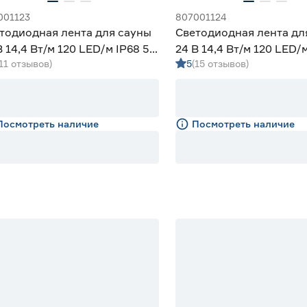
001123
807001124
тодиодная лента для сауны
Светодиодная лента дл
В 14,4 Вт/м 120 LED/м IP68 5
24 В 14,4 Вт/м 120 LED/м
(11 отзывов)
5
(15 отзывов)
иний свет Apeyron
м зеленый свет Apeyron
Посмотреть наличие
Посмотреть наличие