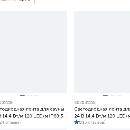
001119
807001118
тодиодная лента для сауны
Светодиодная лента дл
В 14,4 Вт/м 120 LED/м IP68 5
24 В 14,4 Вт/м 120 LED/м
(24 отзыва)
5
(15 отзывов)
олодный свет Apeyron
м нейтральный свет Ap