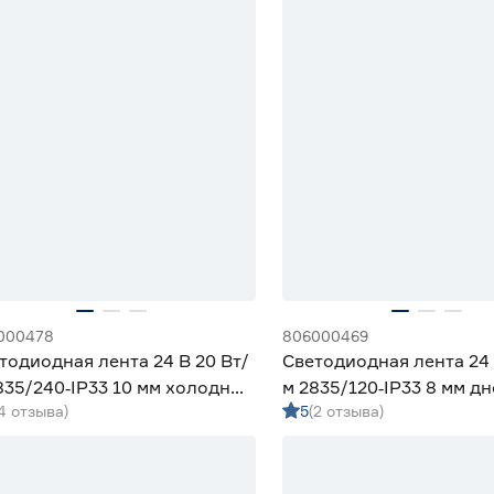
000478
806000469
тодиодная лента 24 В 20 Вт/
Светодиодная лента 24 
835/240‑IP33 10 мм холодный
м 2835/120‑IP33 8 мм д
(4 отзыва)
5
(2 отзыва)
 Geniled
м Geniled