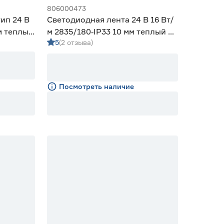
806000473
ип 24 В
Светодиодная лента 24 В 16 Вт/
мм теплый
м 2835/180‑IP33 10 мм теплый 5
5
(2 отзыва)
м Geniled
Посмотреть наличие