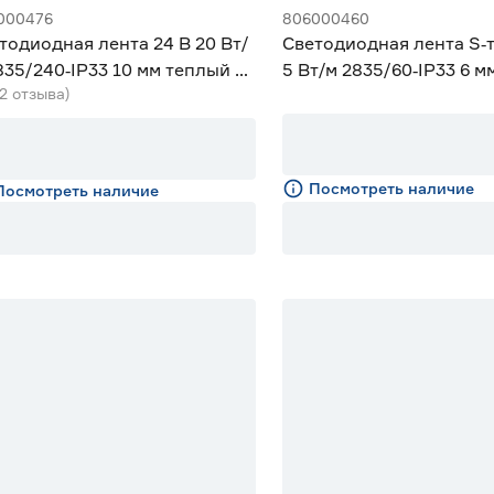
000476
806000460
тодиодная лента 24 В 20 Вт/
Светодиодная лента S‑т
835/240‑IP33 10 мм теплый 5
5 Вт/м 2835/60‑IP33 6 
(2 отзыва)
eniled
5 м Geniled
Посмотреть наличие
Посмотреть наличие