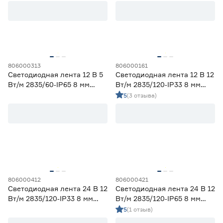
Цветовая температура (К)
2700 (теплый)
1
Ещё 4
2700-3000 (теплый)
10
3000 (теплый)
4
806000313
806000161
Степень защиты (IP)
3800-4200 (дневной)
10
Светодиодная лента 12 В 5
Светодиодная лента 12 В 12
4000 (нейтральный)
3
Вт/м 2835/60‑IP65 8 мм
Вт/м 2835/120‑IP33 8 мм
20
33
65
дневной 5 м Geniled
дневной 2 м Geniled
5
(3 отзыва)
67
68
Длина (м)
1
1,2
2
806000412
806000421
Светодиодная лента 24 В 12
Светодиодная лента 24 В 12
Вт/м 2835/120‑IP33 8 мм
Вт/м 2835/120‑IP65 8 мм
3
5
дневной 3 м Geniled
дневной 5 м Geniled
5
(1 отзыв)