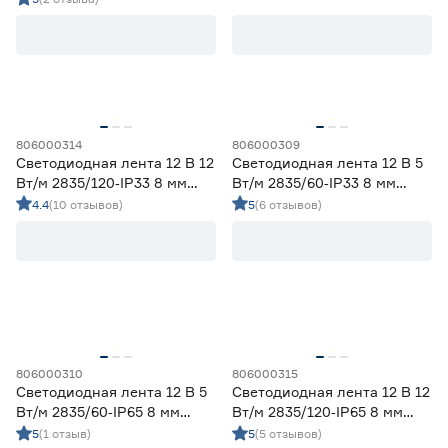
Ленты диодные для сухих помещений
6
Цена
от
до
806000314
806000309
Светодиодная лента 12 В 12
Светодиодная лента 12 В 5
Применение
Вт/м 2835/120‑IP33 8 мм
Вт/м 2835/60‑IP33 8 мм
дневной 5 м Geniled
дневной 5 м Geniled
4.4
(10 отзывов)
5
(6 отзывов)
Декоративная подсветка (до 990 лм/м)
4
Освещение дополнительное (1000-1490 лм/м)
6
Освещение основное (от 1500 лм/м)
0
Цвет свечения
2700-3000К - Теплый
0
3500-4100К - Нейтральный
10
806000310
806000315
5000-6500К - Холодный
0
Светодиодная лента 12 В 5
Светодиодная лента 12 В 12
Регулируемый (белый)
0
Вт/м 2835/60‑IP65 8 мм
Вт/м 2835/120‑IP65 8 мм
дневной 2 м Geniled
дневной 5 м Geniled
5
(1 отзыв)
5
(5 отзывов)
Цветной
0