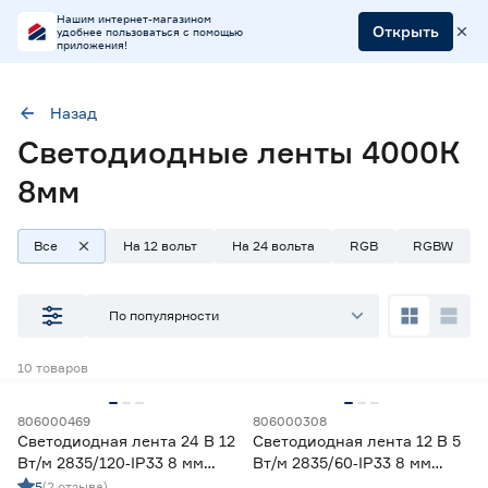
Нашим интернет-магазином
Открыть
удобнее пользоваться с помощью
приложения!
Назад
Светодиодные ленты 4000К
Цветовая температура (К)
3800-4200 (дневной)
Ширина (мм)
8
8мм
Все
На 12 вольт
На 24 вольта
RGB
RGBW
Наличие в магазинах
Ростовское шоссе, 28/7
По популярности
ул. Селезнева, 4
ул. им. Данилы Волкореза, 2
10
товаров
Тип
806000469
806000308
Светодиодная лента 24 В 12
Светодиодная лента 12 В 5
Ленты диодные для бани и сауны
0
Вт/м 2835/120‑IP33 8 мм
Вт/м 2835/60‑IP33 8 мм
Ленты диодные для влажных помещений
4
дневной 5 м Geniled
дневной 2 м Geniled
5
(2 отзыва)