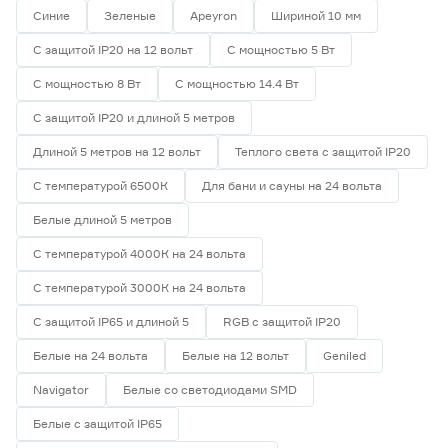
58
70
80
Синие
Зеленые
Apeyron
Шириной 10 мм
С защитой IP20 на 12 вольт
С мощностью 5 Вт
82
90
С мощностью 8 Вт
С мощностью 14.4 Вт
С защитой IP20 и длиной 5 метров
Тип светодиода
Длиной 5 метров на 12 вольт
Теплого света с защитой IP20
SMD2835
10
С температурой 6500К
Для бани и сауны на 24 вольта
SMD3535 СОВ
0
Белые длиной 5 метров
SMD5050
0
СОВ
0
С температурой 4000К на 24 вольта
С температурой 3000К на 24 вольта
Марка
С защитой IP65 и длиной 5
RGB с защитой IP20
Apeyron
0
Ещё 2
Geniled
10
Белые на 24 вольта
Белые на 12 вольт
Geniled
IEK
0
Navigator
Белые со светодиодами SMD
Страна производства
Navigator
0
Белые с защитой IP65
Smartbuy
0
Китай
10