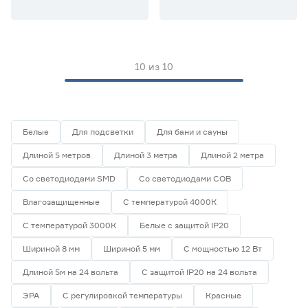
Ширина (мм)
5
6
8
Ещё 1
10
из
10
10
12
16
Напряжение (В)
5
12
24
Белые
Для подсветки
Для бани и сауны
Длиной 5 метров
Длиной 3 метра
Длиной 2 метра
230
Со светодиодами SMD
Со светодиодами СОВ
Влагозащищенные
С температурой 4000К
Мощность (Вт/м)
С температурой 3000К
Белые с защитой IP20
8
12
14,4
Шириной 8 мм
Шириной 5 мм
С мощностью 12 Вт
Ещё 11
Длиной 5м на 24 вольта
С защитой IP20 на 24 вольта
5
7
9
Индекс цветопередачи (Ra)
ЭРА
С регулировкой температуры
Красные