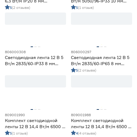
6,3 Вт/м IP20 8 мм
Вт/м 5050/96‑IP33 10 мм
холодный свет 5 м
мультиколор 5 м Geniled
5
(2 отзыва)
5
(1 отзыв)
Smartbuy
806000308
806000297
Светодиодная лента 12 В 5
Светодиодная лента 12 В 5
Вт/м 2835/60‑IP33 8 мм
Вт/м 2835/60‑IP65 8 мм
дневной 2 м Geniled
теплый 5 м Geniled
5
(2 отзыва)
809001990
809001988
Комплект светодиодной
Комплект светодиодной
ленты 12 В 14,4 Вт/м 6500 К
ленты 12 В 14,4 Вт/м 6500 К
IP65 5050 5 м ЭРА
IP20 5050 5 м ЭРА
5
(1 отзыв)
4
(4 отзыва)