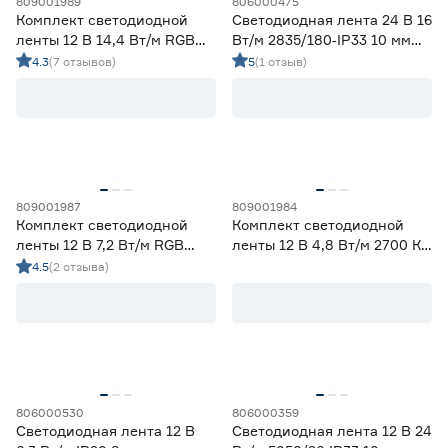
809001989
806000475
Комплект светодиодной
Светодиодная лента 24 В 16
ленты 12 В 14,4 Вт/м RGB
Вт/м 2835/180‑IP33 10 мм
IP20 5050 с пультом ДУ 5 м
холодный 5 м Geniled
4.3
(7 отзывов)
5
(1 отзыв)
ЭРА
809001987
809001984
Комплект светодиодной
Комплект светодиодной
ленты 12 В 7,2 Вт/м RGB
ленты 12 В 4,8 Вт/м 2700 К
IP65 5050 Wi‑fi Алиса 5 м
IP20 2835 5 м ЭРА
4.5
(2 отзыва)
ЭРА
806000530
806000359
Светодиодная лента 12 В
Светодиодная лента 12 В 24