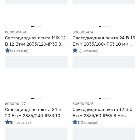
10
12
16
Напряжение (В)
5
12
24
806000459
806000474
Светодиодная лента MIX 12
Светодиодная лента 24 В 16
230
В 12 Вт/м 2835/120‑IP33 8
Вт/м 2835/180‑IP33 10 мм
мм теплый/дневной/
дневной 5 м Geniled
5
(1 отзыв)
5
(3 отзыва)
холодный 2 м Geniled
Мощность (Вт/м)
8
12
14,4
Ещё 11
5
7
9
Индекс цветопередачи (Ra)
806000477
806000326
58
70
80
Светодиодная лента 24 В
Светодиодная лента 12 В 5
20 Вт/м 2835/240‑IP33 10
Вт/м 2835/60‑IP65 8 мм
мм дневной 5 м Geniled
холодный 2 м Geniled
5
(4 отзыва)
5
(3 отзыва)
82
90