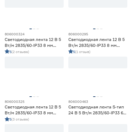
Степень защиты (IP)
3800-4200 (дневной)
28
4000 (нейтральный)
4
20
33
65
806000324
806000295
67
68
Светодиодная лента 12 В 5
Светодиодная лента 12 В 5
Вт/м 2835/60‑IP33 8 мм
Вт/м 2835/60‑IP33 8 мм
холодный 2 м Geniled
теплый 5 м Geniled
5
(2 отзыва)
5
(1 отзыв)
Длина (м)
1
1,2
2
3
5
806000325
806000463
Светодиодная лента 12 В 5
Светодиодная лента S‑тип
Ширина (мм)
Вт/м 2835/60‑IP33 8 мм
24 В 5 Вт/м 2835/60‑IP33 6
холодный 5 м Geniled
мм дневной 5 м Geniled
5
(3 отзыва)
5
6
8
Ещё 1