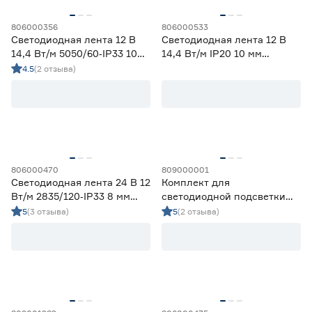
806000356
806000533
Светодиодная лента 12 В
Светодиодная лента 12 В
14,4 Вт/м 5050/60‑IP33 10
14,4 Вт/м IP20 10 мм
мм мультиколор 5 м Geniled
мультиколор 5 м Smartbuy
4.5
(2 отзыва)
806000470
809000001
Светодиодная лента 24 В 12
Комплект для
Вт/м 2835/120‑IP33 8 мм
светодиодной подсветки
холодный 5 м Geniled
4,8 Вт LED 1,2 м c датчиком
5
(3 отзыва)
5
(2 отзыва)
движения IEK