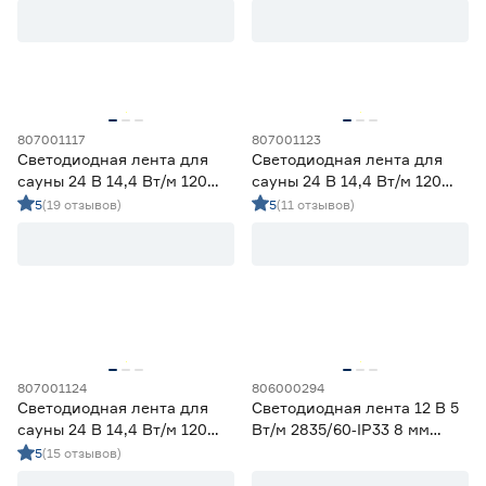
свет Apeyron
нейтральный свет Apeyron
Применение
Декоративная подсветка (до 990 лм/м)
74
Освещение дополнительное (1000-1490 лм/м)
27
807001117
807001123
Освещение основное (от 1500 лм/м)
34
Светодиодная лента для
Светодиодная лента для
сауны 24 В 14,4 Вт/м 120
сауны 24 В 14,4 Вт/м 120
Цвет свечения
LED/м IP68 5 м теплый свет
LED/м IP68 5 м синий свет
5
(19 отзывов)
5
(11 отзывов)
Apeyron
Apeyron
2700-3000К - Теплый
35
3500-4100К - Нейтральный
32
5000-6500К - Холодный
34
Регулируемый (белый)
3
Цветной
31
807001124
806000294
Цветовая температура (К)
Светодиодная лента для
Светодиодная лента 12 В 5
сауны 24 В 14,4 Вт/м 120
Вт/м 2835/60‑IP33 8 мм
2700 (теплый)
1
LED/м IP68 5 м зеленый
теплый 2 м Geniled
5
(15 отзывов)
Ещё 4
2700-3000 (теплый)
28
свет Apeyron
3000 (теплый)
6