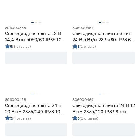
Тип светодиода
SMD2835
93
SMD3535 СОВ
21
806000358
806000464
SMD5050
13
Светодиодная лента 12 В
Светодиодная лента S‑тип
14,4 Вт/м 5050/60‑IP65 10
24 В 5 Вт/м 2835/60‑IP33 6
СОВ
5
мм мультиколор 5 м Geniled
мм холодный 5 м Geniled
5
(3 отзыва)
5
(1 отзыв)
Марка
Apeyron
8
Ещё 2
Geniled
107
IEK
1
Страна производства
Navigator
3
Smartbuy
7
Китай
135
806000478
806000469
Светодиодная лента 24 В
Светодиодная лента 24 В 12
20 Вт/м 2835/240‑IP33 10
Вт/м 2835/120‑IP33 8 мм
Гарантия
мм холодный 5 м Geniled
дневной 5 м Geniled
5
(4 отзыва)
5
(2 отзыва)
1 год
20
2 года
67
3 года
45