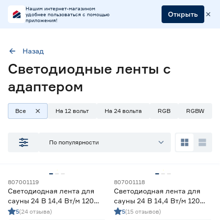
Нашим интернет-магазином
Открыть
удобнее пользоваться с помощью
приложения!
Назад
Наличие в магазинах
Светодиодные ленты с
Ростовское шоссе, 28/7
адаптером
ул. Селезнева, 4
ул. им. Данилы Волкореза, 2
Все
На 12 вольт
На 24 вольта
RGB
RGBW
Тип
По популярности
Ленты диодные для бани и сауны
9
Ленты диодные для влажных помещений
32
Ленты диодные для сухих помещений
94
807001119
807001118
Светодиодная лента для
Светодиодная лента для
Цена
сауны 24 В 14,4 Вт/м 120
сауны 24 В 14,4 Вт/м 120
LED/м IP68 5 м холодный
LED/м IP68 5 м
от
до
5
(24 отзыва)
5
(15 отзывов)