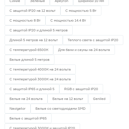
Синие
Зеленые
Apeyron
Шириной 10 мм
Navigator
0
Smartbuy
1
Китай
14
С защитой IP20 на 12 вольт
С мощностью 5 Вт
С мощностью 8 Вт
С мощностью 14.4 Вт
Гарантия
С защитой IP20 и длиной 5 метров
1 год
3
Длиной 5 метров на 12 вольт
Теплого света с защитой IP20
2 года
7
3 года
3
С температурой 6500К
Для бани и сауны на 24 вольта
Белые длиной 5 метров
С температурой 4000К на 24 вольта
С температурой 3000К на 24 вольта
С защитой IP65 и длиной 5
RGB с защитой IP20
Белые на 24 вольта
Белые на 12 вольт
Geniled
Navigator
Белые со светодиодами SMD
Белые с защитой IP65
С температурой 3000К и защитой IP20