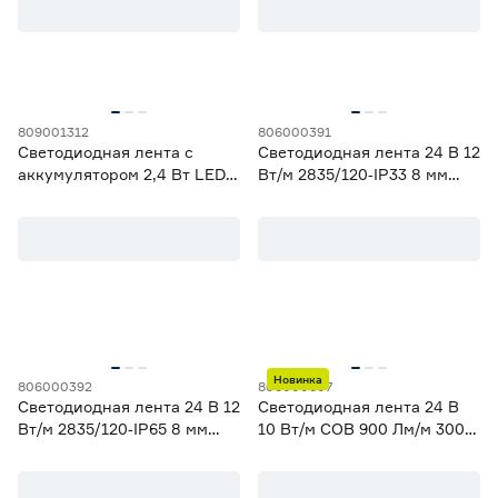
3
5
Ширина (мм)
809001312
806000391
5
6
8
Светодиодная лента с
Светодиодная лента 24 В 12
Ещё 1
аккумулятором 2,4 Вт LED
Вт/м 2835/120‑IP33 8 мм
3000 К с датчиком
теплый 3 м Geniled
10
12
16
Напряжение (В)
движения и освещения 1 м
TDM Electric
5
12
24
230
Новинка
806000392
806000607
Мощность (Вт/м)
Светодиодная лента 24 В 12
Светодиодная лента 24 В
Вт/м 2835/120‑IP65 8 мм
10 Вт/м COB 900 Лм/м 3000
8
12
14,4
теплый 5 м Geniled
K 528 LED/м IP20 5 м
Ещё 11
Apeyron Free Cut