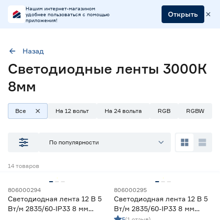
Нашим интернет-магазином
Открыть
удобнее пользоваться с помощью
приложения!
Назад
Светодиодные ленты 3000К
Цветовая температура (К)
2700-3000 (теплый)
3000 (теплый)
8мм
Ширина (мм)
8
Все
На 12 вольт
На 24 вольта
RGB
RGBW
По популярности
Наличие в магазинах
Ростовское шоссе, 28/7
14
товаров
ул. Селезнева, 4
ул. им. Данилы Волкореза, 2
806000294
806000295
Светодиодная лента 12 В 5
Светодиодная лента 12 В 5
Вт/м 2835/60‑IP33 8 мм
Вт/м 2835/60‑IP33 8 мм
Тип
теплый 2 м Geniled
теплый 5 м Geniled
5
(1 отзыв)