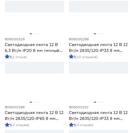
Регулируемый (белый)
0
Цветной
0
Цветовая температура (К)
2700 (теплый)
1
806000529
806000298
Ещё 4
2700-3000 (теплый)
10
Светодиодная лента 12 В
Светодиодная лента 12 В 12
3000 (теплый)
4
6,3 Вт/м IP20 8 мм теплый
Вт/м 2835/120‑IP33 8 мм
Степень защиты (IP)
свет 5 м Smartbuy
теплый 5 м Geniled
3800-4200 (дневной)
10
5
(1 отзыв)
5
(10 отзывов)
4000 (нейтральный)
3
20
33
65
67
68
Длина (м)
806000299
806000152
Светодиодная лента 12 В 12
Светодиодная лента 12 В 12
Вт/м 2835/120‑IP65 8 мм
Вт/м 2835/120‑IP33 8 мм
1
1,2
2
теплый 5 м Geniled
теплый 2 м Geniled
5
(2 отзыва)
5
(4 отзыва)