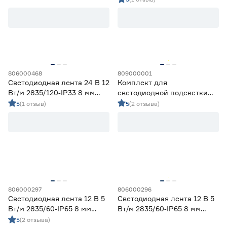
Ленты диодные для бани и сауны
0
Ленты диодные для влажных помещений
4
Ленты диодные для сухих помещений
10
Цена
806000468
809000001
от
до
Светодиодная лента 24 В 12
Комплект для
Вт/м 2835/120‑IP33 8 мм
светодиодной подсветки
теплый 5 м Geniled
4,8 Вт LED 1,2 м c датчиком
5
(1 отзыв)
5
(2 отзыва)
Применение
движения IEK
Декоративная подсветка (до 990 лм/м)
8
Освещение дополнительное (1000-1490 лм/м)
6
Освещение основное (от 1500 лм/м)
0
Цвет свечения
806000297
806000296
2700-3000К - Теплый
14
Светодиодная лента 12 В 5
Светодиодная лента 12 В 5
3500-4100К - Нейтральный
0
Вт/м 2835/60‑IP65 8 мм
Вт/м 2835/60‑IP65 8 мм
теплый 5 м Geniled
теплый 2 м Geniled
5
(2 отзыва)
5000-6500К - Холодный
0