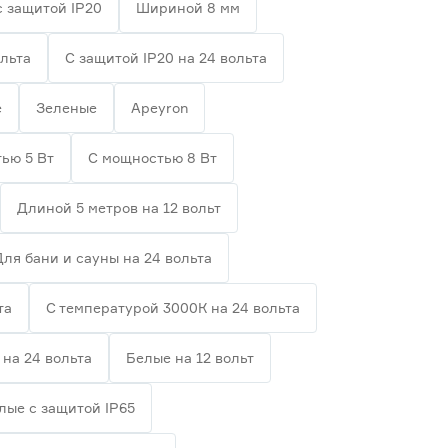
с защитой IP20
Шириной 8 мм
ольта
С защитой IP20 на 24 вольта
е
Зеленые
Apeyron
ью 5 Вт
С мощностью 8 Вт
Длиной 5 метров на 12 вольт
Для бани и сауны на 24 вольта
та
С температурой 3000К на 24 вольта
на 24 вольта
Белые на 12 вольт
лые с защитой IP65