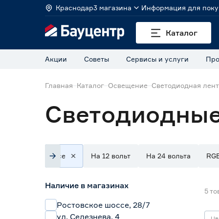
Краснодар
3 магазина
Информация для поку
Каталог
Акции
Советы
Сервисы и услуги
Про
Главная
Каталог
Освещение
Светодиодная лен
Светодиодные
Все
На 12 вольт
На 24 вольта
RG
Наличие в магазинах
5
то
Ростовское шоссе, 28/7
ул. Селезнева, 4
Цв