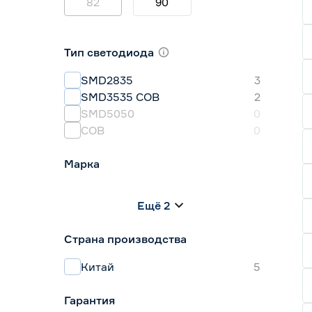
82
90
Тип светодиода
SMD2835
3
SMD3535 СОВ
2
SMD5050
0
СОВ
0
Марка
Apeyron
0
Ещё 2
Geniled
5
IEK
0
Страна производства
Navigator
0
Smartbuy
0
Китай
5
Гарантия