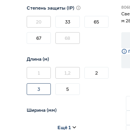
3000 (теплый)
0
806
Степень защиты (IP)
3800-4200 (дневной)
5
Све
4000 (нейтральный)
0
м 2
20
33
65
м G
67
68
Длина (м)
1
1,2
2
3
5
Ширина (мм)
5
6
8
Ещё 1