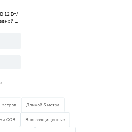
В 12 Вт/
невной 3
5
 метров
Длиной 3 метра
ами СОВ
Влагозащищенные