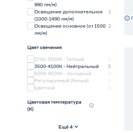
990 лм/м)
Освещение дополнительное
1
(1000-1490 лм/м)
Освещение основное (от 1500
2
лм/м)
Цвет свечения
2700-3000К - Теплый
0
3500-4100К - Нейтральный
5
5000-6500К - Холодный
0
Регулируемый (белый)
0
Цветной
0
Цветовая температура
(К)
2700 (теплый)
0
Ещё 4
2700-3000 (теплый)
5