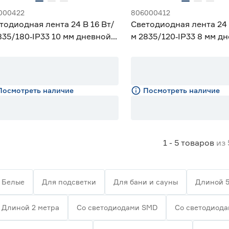
000422
806000412
тодиодная лента 24 В 16 Вт/
Светодиодная лента 24 
835/180‑IP33 10 мм дневной 3
м 2835/120‑IP33 8 мм д
eniled
м Geniled
Посмотреть наличие
Посмотреть наличие
1 - 5
товаров
из
Белые
Для подсветки
Для бани и сауны
Длиной 5
Длиной 2 метра
Со светодиодами SMD
Со светодиод