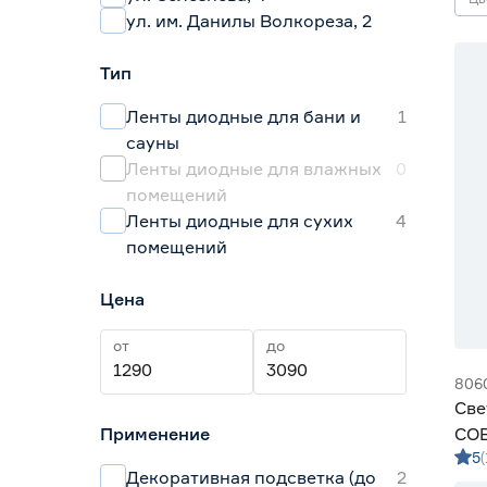
ул. им. Данилы Волкореза, 2
Тип
Ленты диодные для бани и
1
сауны
Ленты диодные для влажных
0
помещений
Ленты диодные для сухих
4
помещений
Цена
от
до
806
Све
Применение
COB
5
10 
Декоративная подсветка (до
2