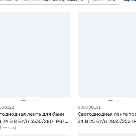
000122
806000191
тодиодная лента для бани
Светодиодная лента тр
 24 В 8 Вт/м 3535/280‑IP67
24 В 25 Вт/м 2835/252‑I
(1 отзыв)
мм дневной 3 м Geniled
мм дневной 3 м Geniled