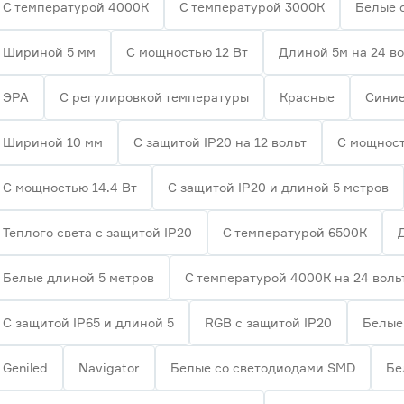
С температурой 4000К
С температурой 3000К
Белые 
Шириной 5 мм
С мощностью 12 Вт
Длиной 5м на 24 в
ЭРА
С регулировкой температуры
Красные
Сини
Шириной 10 мм
С защитой IP20 на 12 вольт
С мощност
С мощностью 14.4 Вт
С защитой IP20 и длиной 5 метров
Теплого света с защитой IP20
С температурой 6500К
Белые длиной 5 метров
С температурой 4000К на 24 воль
С защитой IP65 и длиной 5
RGB с защитой IP20
Белые 
Geniled
Navigator
Белые со светодиодами SMD
Бе