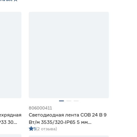
806000411
ехрядная
Светодиодная лента COB 24 В 9
P33 30
Вт/м 3535/320‑IP65 5 мм
5
(2 отзыва)
дневной 3 м Geniled