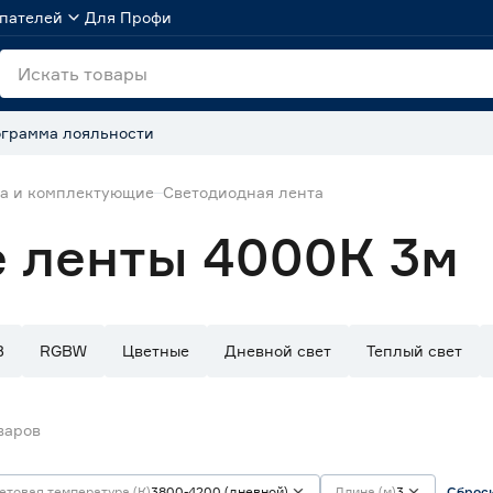
пателей
Для Профи
грамма лояльности
та и комплектующие
Светодиодная лента
 ленты 4000К 3м
B
RGBW
Цветные
Дневной свет
Теплый свет
варов
етовая температура (К)
3800-4200 (дневной)
Длина (м)
3
Сброси