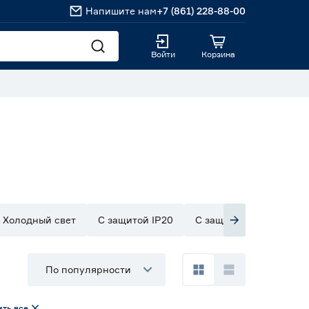
Напишите нам
+7 (861) 228-88-00
Войти
Корзина
Холодный свет
С защитой IP20
С защитой IP33
С з
По популярности
ть все