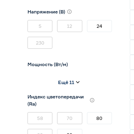
10
12
16
Напряжение (В)
5
12
24
230
Мощность (Вт/м)
8
12
14,4
Ещё 11
5
7
9
Индекс цветопередачи
(Ra)
58
70
80